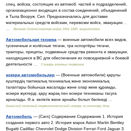
спец. войска, состоящие из автомоб. частей и подразделений,
организационно входящих в состав соединений, объединений
и Тыла Вооруж. Сил. Предназначались для доставки
материальных средств войскам, перевозки войск, эвакуации…
…
Великая Отечественная война 1941-1945: энциклопедия
Автомобильная техника
— военные автомобили всех видов,
гусеничные и колёсные тягачи, тра нспортёры тягачи,
тракторы, прицепы, подвижные средства ремонта и эвакуации,
находящиеся в ВС для обеспечения их повседневной н боевой
деятельности …
Словарь военных терминов
әскери автомобильдер
— (Военные автомобили) қарулы
күштердің тактикалық техникалық және экономикалық
талаптары бойынша жасалады және олар жеке құрамды,
әскери жүктерді, қару жарақ пен әскери техниканы тасуға
арналады. Ә.а. көліктік және арнайы болып бөлінеді …
Казахский толковый терминологический словарь по военному делу
Автомобиль
— (Cars) Содержание Содержание 1. История
создания первого авто 2. История марок Aston Martin Bentley
Bugatti Cadillac Chevrolet Dodge Division Ferrari Ford Jaguar 3.