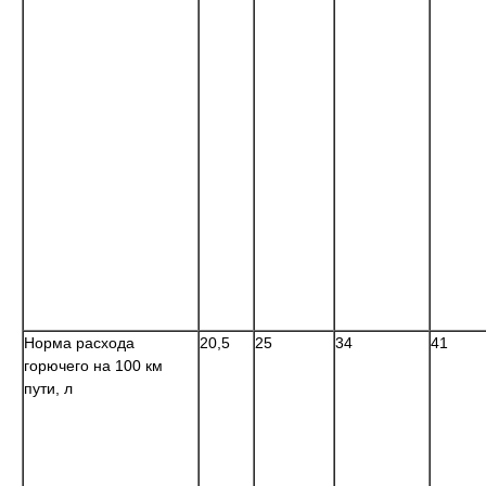
Норма расхода
20,5
25
34
41
горючего на 100 км
пути, л