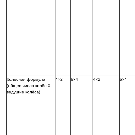
Колёсная формула
4×2
6×4
4×2
6×4
(общее число колёс
X
ведущие колёса)