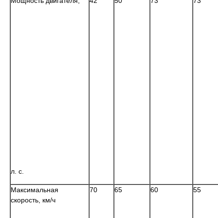
Мощность двигателя,
42
50
73
73
л. с.
Максимальная
70
65
60
55
скорость,
км
/ч